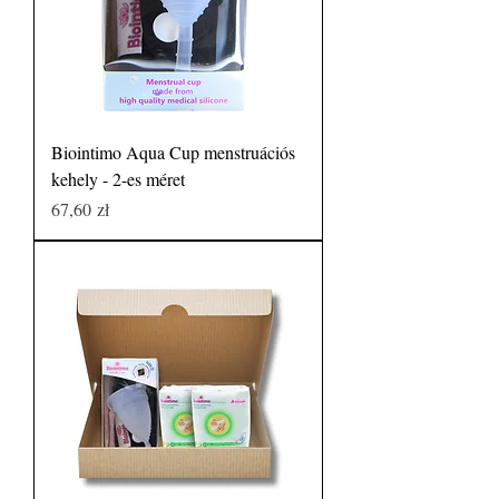
Biointimo Aqua Cup menstruációs
kehely - 2-es méret
Price
67,60 zł