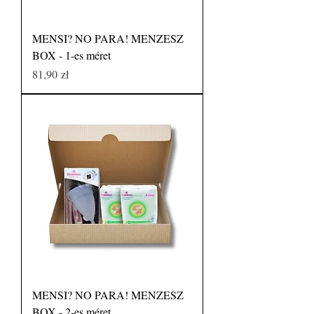
MENSI? NO PARA! MENZESZ
BOX - 1-es méret
Price
81,90 zł
MENSI? NO PARA! MENZESZ
BOX - 2-es méret