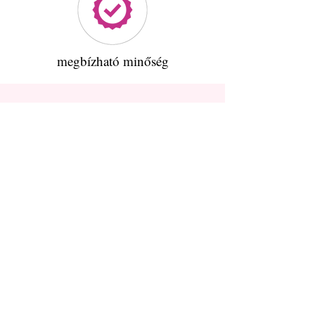
megbízható minőség
Hírlevél
Szeretnék többet tudni a
könnyedebb menstruációról!
Hogy szólíthatunk?
*
Vezetékneved:
*
e-mail címed:
*