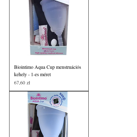
Biointimo Aqua Cup menstruációs
kehely - 1-es méret
Price
67,60 zł