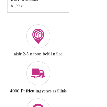
Price
81,90 zł
akár 2-3 napon belül nálad
4000 Ft felett ingyenes szállítás