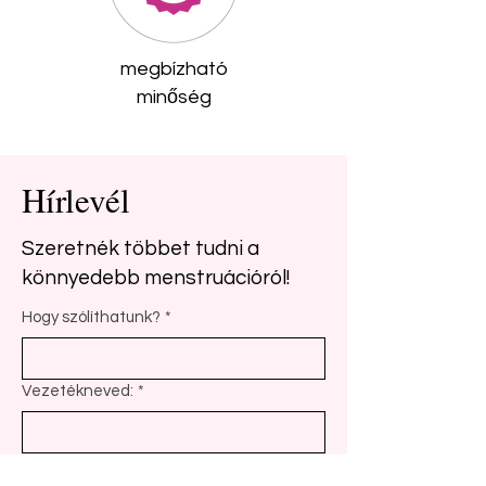
megbízható
minőség
Hírlevél
Szeretnék többet tudni a
könnyedebb menstruációról!
Hogy szólíthatunk?
*
Vezetékneved:
*
e-mail címed:
*