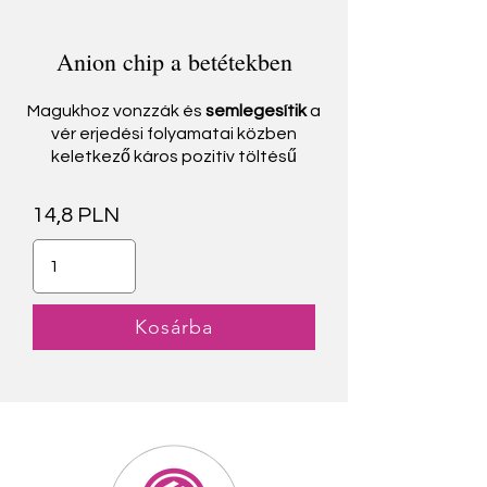
Anion chip a betétekben
Magukhoz vonzzák és
semlegesítik
a
vér erjedési folyamatai közben
keletkező
káros pozitív töltésű
14,8 PLN
Kosárba