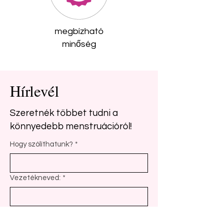
megbízható
minőség
Hírlevél
Szeretnék többet tudni a
könnyedebb menstruációról!
Hogy szólíthatunk?
*
Vezetékneved:
*
e-mail címed:
*