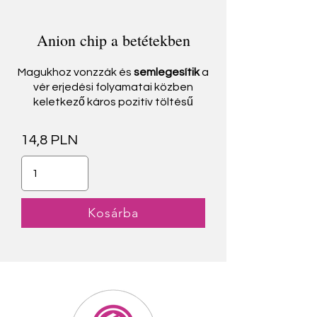
Anion chip a betétekben
Magukhoz vonzzák és
semlegesítik
a
vér erjedési folyamatai közben
keletkező
káros pozitív töltésű
14,8 PLN
Kosárba